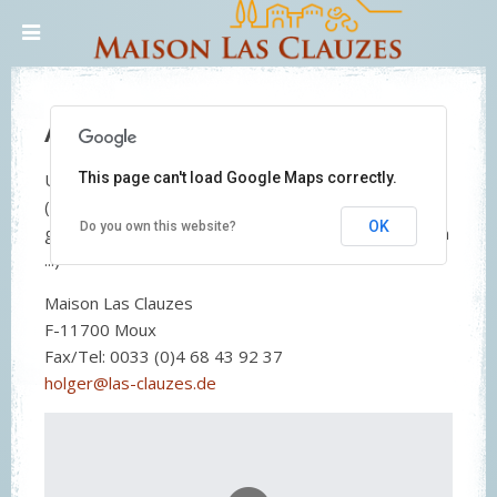
Anreise
Unsere GPS-Koordinaten : N 43°11.06, E 02°38.34
This page can't load Google Maps correctly.
(Achtung: je nach Basiskarte werdet Ihr falsch
OK
Do you own this website?
geroutet ... lieber auf die Schilder im Ort Moux achten
...)
Maison Las Clauzes
F-11700 Moux
Fax/Tel: 0033 (0)4 68 43 92 37
holger@las-clauzes.de